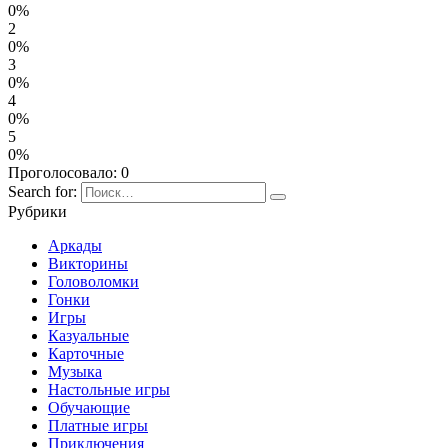
0%
2
0%
3
0%
4
0%
5
0%
Проголосовало:
0
Search for:
Рубрики
Аркады
Викторины
Головоломки
Гонки
Игры
Казуальные
Карточные
Музыка
Настольные игры
Обучающие
Платные игры
Приключения