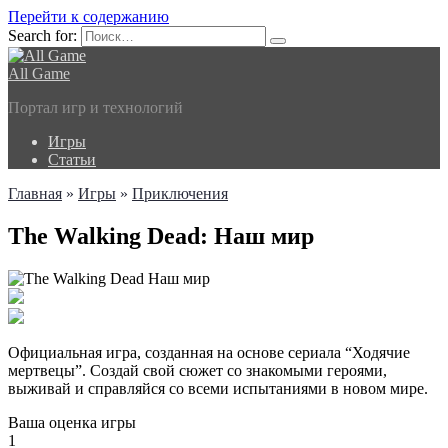
Перейти к содержанию
Search for:
All Game
Портал игр и технологий
Игры
Статьи
Главная
»
Игры
»
Приключения
The Walking Dead: Наш мир
Официальная игра, созданная на основе сериала “Ходячие
мертвецы”. Создай свой сюжет со знакомыми героями,
выживай и справляйся со всеми испытаниями в новом мире.
Ваша оценка игры
1