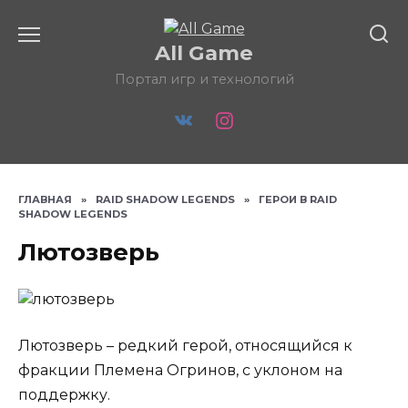
Перейти
к
All Game
содержанию
Портал игр и технологий
ГЛАВНАЯ
»
RAID SHADOW LEGENDS
»
ГЕРОИ В RAID
SHADOW LEGENDS
Лютозверь
Лютозверь – редкий герой, относящийся к
фракции Племена Огринов, с уклоном на
поддержку.