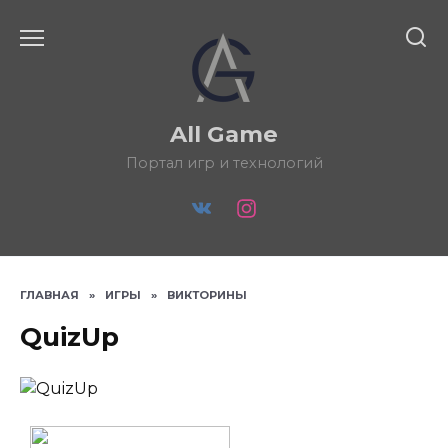
Перейти
к
содержанию
All Game
Портал игр и технологий
ГЛАВНАЯ
»
ИГРЫ
»
ВИКТОРИНЫ
QuizUp