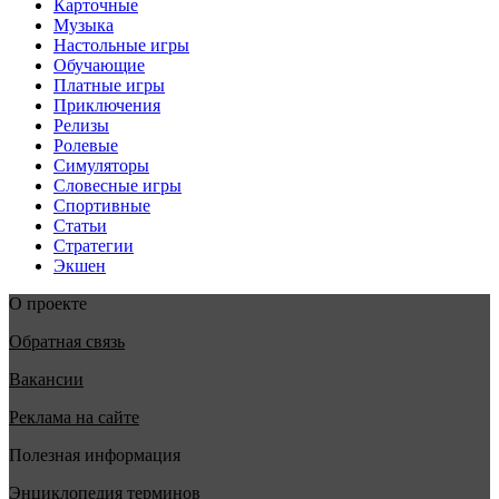
Карточные
Музыка
Настольные игры
Обучающие
Платные игры
Приключения
Релизы
Ролевые
Симуляторы
Словесные игры
Спортивные
Статьи
Стратегии
Экшен
О проекте
Обратная связь
Вакансии
Реклама на сайте
Полезная информация
Энциклопедия терминов