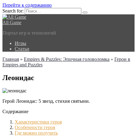
Перейти к содержанию
Search for:
All Game
Портал игр и технологий
Игры
Статьи
Главная
»
Empires & Puzzles: Эпичная головоломка
»
Герои в
Empires and Puzzles
Леонидас
Герой Леонидас: 5 звезд, стихия святыни.
Содержание
Характеристики героя
Особенности героя
Где можно получить