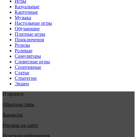
Игры
Казуальные
Карточные
Музыка
Настольные игры
Обучающие
Платные игры
Приключения
Релизы
Ролевые
Симуляторы
Словесные игры
Спортивные
Статьи
Стратегии
Экшен
О проекте
Обратная связь
Вакансии
Реклама на сайте
Полезная информация