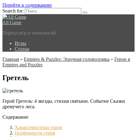
Перейти к содержанию
Search for:
All Game
Портал игр и технологий
Игры
Статьи
Главная
»
Empires & Puzzles: Эпичная головоломка
»
Герои в
Empires and Puzzles
Гретель
Герой Гретель: 4 звезды, стихия святыни. Событие Сказки
дремучего леса.
Содержание
Характеристики героя
Особенности героя