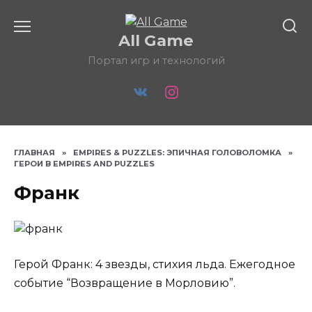
Перейти
к
All Game
содержанию
Портал игр и технологий
ГЛАВНАЯ
»
EMPIRES & PUZZLES: ЭПИЧНАЯ ГОЛОВОЛОМКА
»
ГЕРОИ В EMPIRES AND PUZZLES
Франк
Герой Франк: 4 звезды, стихия льда. Ежегодное
событие “Возвращение в Морловию”.