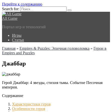
Перейти к содержанию
Search for:
All Game
Портал игр и технологий
Игры
Статьи
Главная
»
Empires & Puzzles: Эпичная головоломка
»
Герои в
Empires and Puzzles
Джаббар
Герой Джаббар: 4 звезды, стихия тьмы. Событие Песочная
империя.
Содержание
Характеристики героя
Особенности героя