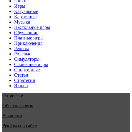
Гонки
Игры
Казуальные
Карточные
Музыка
Настольные игры
Обучающие
Платные игры
Приключения
Релизы
Ролевые
Симуляторы
Словесные игры
Спортивные
Статьи
Стратегии
Экшен
О проекте
Обратная связь
Вакансии
Реклама на сайте